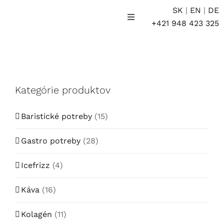
Skip
SK
|
EN
|
DE
to
Toggle
+421 948 423 325
Navigation
content
E-SHOP
Účet
Kategórie produktov
Košík
Baristické potreby
(15)
Gastro potreby
(28)
Icefrizz
(4)
Káva
(16)
Kolagén
(11)