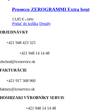
Prosecco ZEROGRAMMI Extra brut
13,85
€
s DPH
Pridať do košíka
Detaily
OBJEDNÁVKY
+421 948 423 325
+421 948 14 14 48
obchod@iceservice.sk
FAKTURÁCIE
+421 917 368 960
faktury@iceservice.sk
HOSHIZAKI VÝROBNÍKY
SERVIS
+421 948 14 14 48