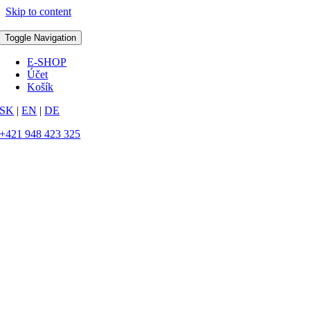
Skip to content
Toggle Navigation
E-SHOP
Účet
Košík
SK
|
EN
|
DE
+421 948 423 325