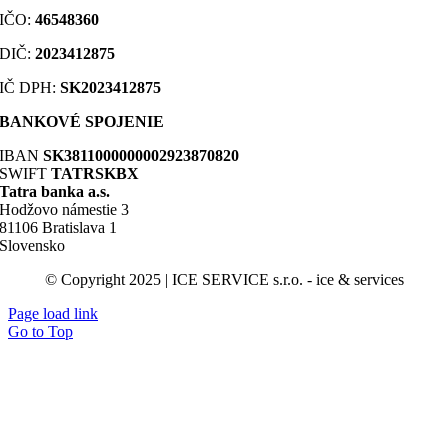
IČO:
46548360
DIČ
:
2023412875
IČ DPH:
SK2023412875
BANKOVÉ SPOJENIE
IBAN
SK3811000000002923870820
SWIFT
TATRSKBX
Tatra banka a.s.
Hodžovo námestie 3
81106 Bratislava 1
Slovensko
© Copyright 2025 | ICE SERVICE s.r.o. - ice & services
Page load link
Go to Top