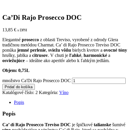
Ca’Di Rajo Prosecco DOC
13,85
€
s DPH
Elegantné
prosecco
z oblasti Treviso, vyrobené z odrody Glera
tradičnou metódou Charmat.
Ca’ di Rajo Prosecco Treviso DOC
ponúka
jemné perlenie
,
sviežu vôňu
bielych kvetov a
ovocné tóny
hrušky, jablka a
citrusov
. V chuti je
ľahké
,
harmonické
a
osviežujúce
– ideálne ako aperitív alebo k ľahkým jedlám.
Objem: 0,75L
množstvo Ca'Di Rajo Prosecco DOC
Pridať do košíka
Katalógové číslo:
2
Kategória:
Víno
Popis
Popis
Ca’ di Rajo Prosecco Treviso DOC
je špičkové
talianske
šumivé
víno
pochádzajúce z vinárstva
Ca’ di Rajo
, ktoré sa nachádza v