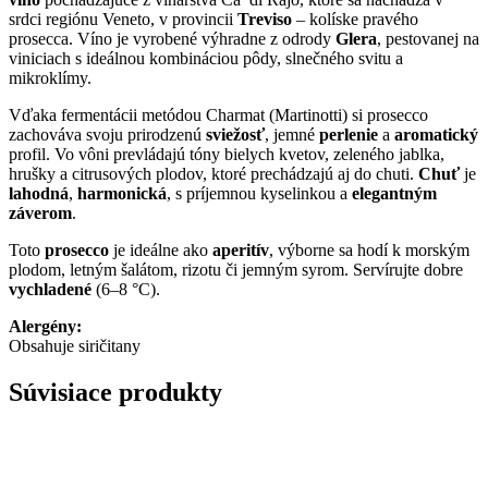
srdci regiónu Veneto, v provincii
Treviso
– kolíske pravého
prosecca. Víno je vyrobené výhradne z odrody
Glera
, pestovanej na
viniciach s ideálnou kombináciou pôdy, slnečného svitu a
mikroklímy.
Vďaka fermentácii metódou
Charmat (Martinotti)
si prosecco
zachováva svoju prirodzenú
sviežosť
, jemné
perlenie
a
aromatický
profil. Vo vôni prevládajú
tóny bielych kvetov, zeleného jablka,
hrušky a citrusových plodov
, ktoré prechádzajú aj do chuti.
Chuť
je
lahodná
,
harmonická
, s príjemnou kyselinkou a
elegantným
záverom
.
Toto
prosecco
je ideálne ako
aperitív
, výborne sa hodí k
morským
plodom, letným šalátom, rizotu či jemným syrom
. Servírujte dobre
vychladené
(6–8 °C).
Alergény:
Obsahuje siričitany
Súvisiace produkty