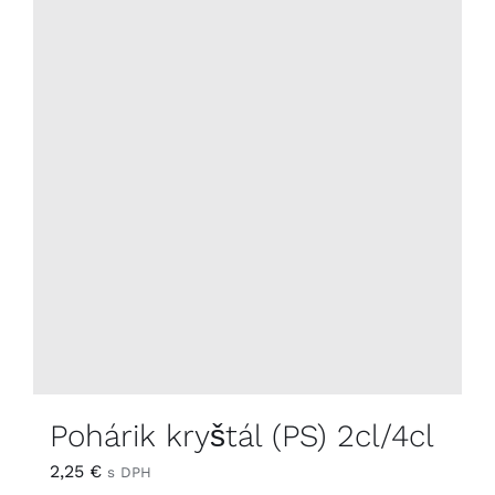
Pohárik kryštál (PS) 2cl/4cl
2,25
€
s DPH