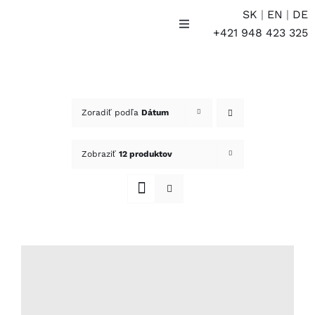
Skip
SK
|
EN
|
DE
to
Toggle
+421 948 423 325
Navigation
content
E-SHOP
Účet
Zoradiť podľa
Dátum
Košík
Zobraziť
12 produktov