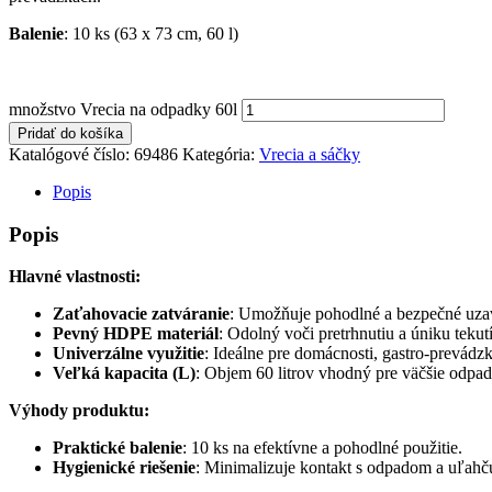
Balenie
: 10 ks (63 x 73 cm, 60 l)
množstvo Vrecia na odpadky 60l
Pridať do košíka
Katalógové číslo:
69486
Kategória:
Vrecia a sáčky
Popis
Popis
Hlavné vlastnosti:
Zaťahovacie zatváranie
: Umožňuje pohodlné a bezpečné uzav
Pevný HDPE materiál
: Odolný voči pretrhnutiu a úniku tekut
Univerzálne využitie
: Ideálne pre domácnosti, gastro-prevádzk
Veľká kapacita (L)
: Objem 60 litrov vhodný pre väčšie odpa
Výhody produktu:
Praktické balenie
: 10 ks na efektívne a pohodlné použitie.
Hygienické riešenie
: Minimalizuje kontakt s odpadom a uľahč