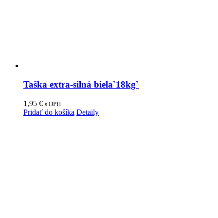
Taška extra-silná biela`18kg`
1,95
€
s DPH
Pridať do košíka
Detaily