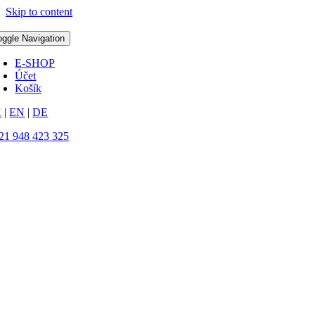
Skip to content
oggle Navigation
E-SHOP
Účet
Košík
K
|
EN
|
DE
21 948 423 325