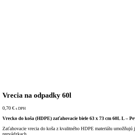
Vrecia na odpadky 60l
0,70
€
s DPH
Vrecko do koša (HDPE) zaťahovacie biele 63 x 73 cm 60L L – Pev
Zaťahovacie vrecia do koša z kvalitného HDPE materiálu umožňujú j
prevádzkach.