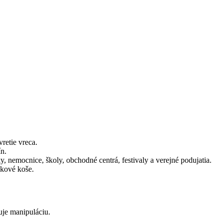
retie vreca.
ín.
y, nemocnice, školy, obchodné centrá, festivaly a verejné podujatia.
dkové koše.
uje manipuláciu.