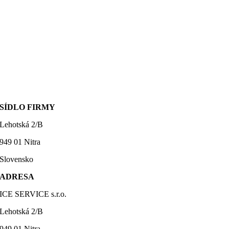
SÍDLO FIRMY
Lehotská 2/B
949 01 Nitra
Slovensko
ADRESA
ICE SERVICE s.r.o.
Lehotská 2/B
949 01 Nitra