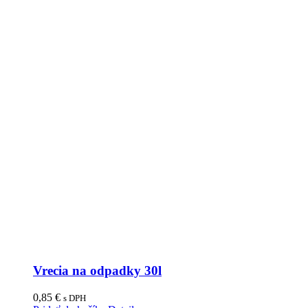
Vrecia na odpadky 30l
0,85
€
s DPH