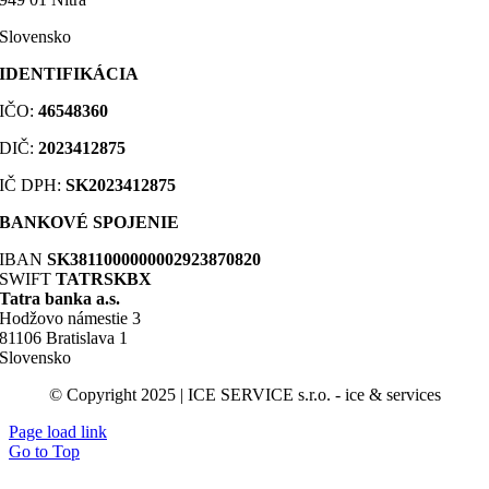
Slovensko
IDENTIFIKÁCIA
IČO:
46548360
DIČ
:
2023412875
IČ DPH:
SK2023412875
BANKOVÉ SPOJENIE
IBAN
SK3811000000002923870820
SWIFT
TATRSKBX
Tatra banka a.s.
Hodžovo námestie 3
81106 Bratislava 1
Slovensko
© Copyright 2025 | ICE SERVICE s.r.o. - ice & services
Page load link
Go to Top