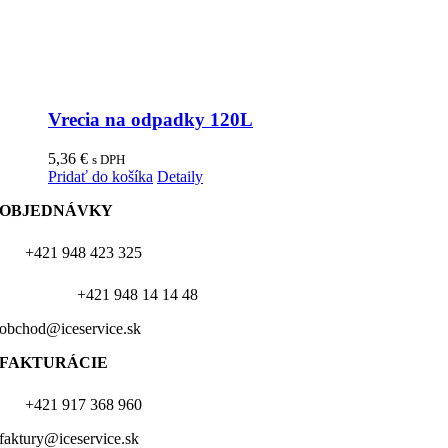
Vrecia na odpadky 120L
5,36
€
s DPH
Pridať do košíka
Detaily
OBJEDNÁVKY
+421 948 423 325
+421 948 14 14 48
obchod@iceservice.sk
FAKTURÁCIE
+421 917 368 960
faktury@iceservice.sk