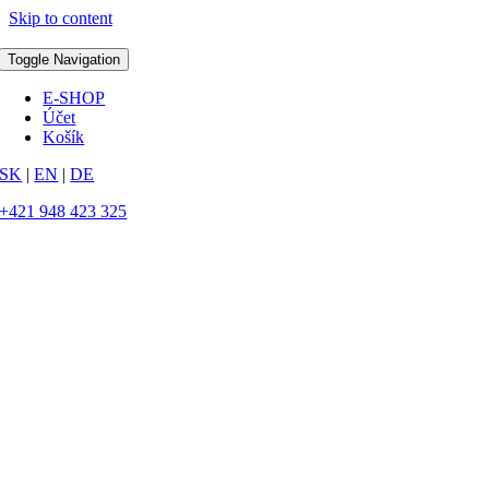
Skip to content
Toggle Navigation
E-SHOP
Účet
Košík
SK
|
EN
|
DE
+421 948 423 325