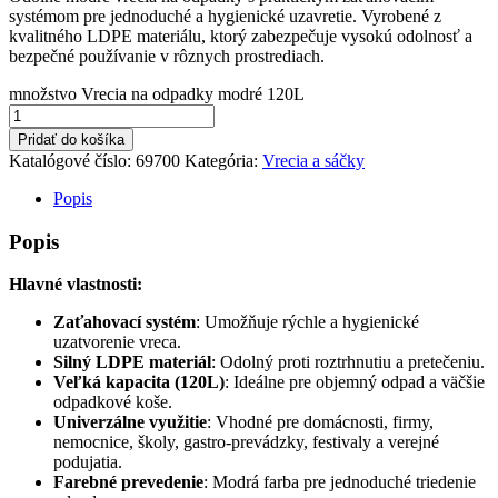
systémom pre jednoduché a hygienické uzavretie. Vyrobené z
kvalitného LDPE materiálu, ktorý zabezpečuje vysokú odolnosť a
bezpečné používanie v rôznych prostrediach.
množstvo Vrecia na odpadky modré 120L
Pridať do košíka
Katalógové číslo:
69700
Kategória:
Vrecia a sáčky
Popis
Popis
Hlavné vlastnosti:
Zaťahovací systém
: Umožňuje rýchle a hygienické
uzatvorenie vreca.
Silný LDPE materiál
: Odolný proti roztrhnutiu a pretečeniu.
Veľká kapacita (120L)
: Ideálne pre objemný odpad a väčšie
odpadkové koše.
Univerzálne využitie
: Vhodné pre domácnosti, firmy,
nemocnice, školy, gastro-prevádzky, festivaly a verejné
podujatia.
Farebné prevedenie
: Modrá farba pre jednoduché triedenie