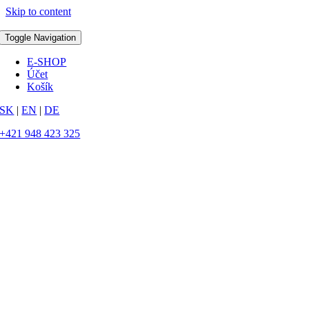
Skip to content
Toggle Navigation
E-SHOP
Účet
Košík
SK
|
EN
|
DE
+421 948 423 325