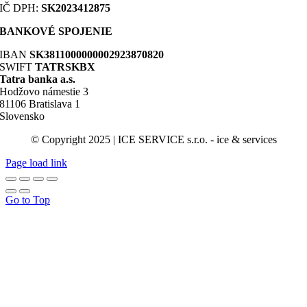
IČ DPH:
SK2023412875
BANKOVÉ SPOJENIE
IBAN
SK3811000000002923870820
SWIFT
TATRSKBX
Tatra banka a.s.
Hodžovo námestie 3
81106 Bratislava 1
Slovensko
© Copyright 2025 | ICE SERVICE s.r.o. - ice & services
Page load link
Go to Top