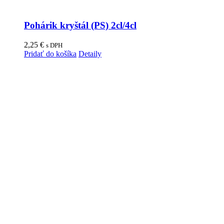
Pohárik kryštál (PS) 2cl/4cl
2,25
€
s DPH
Pridať do košíka
Detaily