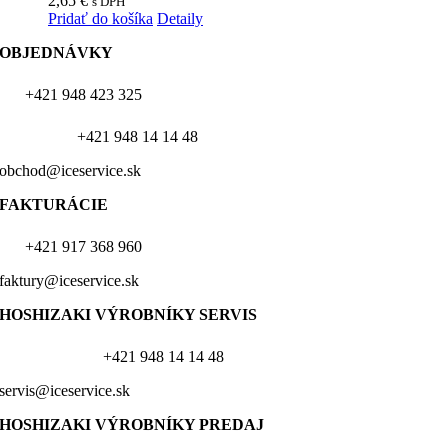
2,65
€
s DPH
Pridať do košíka
Detaily
OBJEDNÁVKY
+421 948 423 325
+421 948 14 14 48
obchod@iceservice.sk
FAKTURÁCIE
+421 917 368 960
faktury@iceservice.sk
HOSHIZAKI VÝROBNÍKY
SERVIS
+421 948 14 14 48
servis@iceservice.sk
HOSHIZAKI VÝROBNÍKY PREDAJ