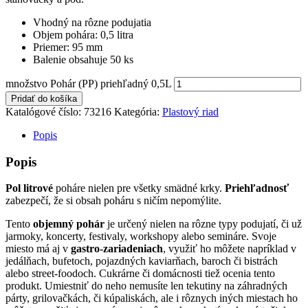
Vhodný na rôzne podujatia
Objem pohára: 0,5 litra
Priemer: 95 mm
Balenie obsahuje 50 ks
množstvo Pohár (PP) priehľadný 0,5L
Pridať do košíka
Katalógové číslo:
73216
Kategória:
Plastový riad
Popis
Popis
Pol litrové
poháre nielen pre všetky smädné krky.
Priehľadnosť
zabezpečí, že si obsah poháru s ničím nepomýlite.
Tento
objemný
pohár
je určený nielen na rôzne typy podujatí, či už
jarmoky, koncerty, festivaly, workshopy alebo semináre. Svoje
miesto má aj v
gastro-zariadeniach
, využiť ho môžete napríklad v
jedálňach, bufetoch, pojazdných kaviarňach, baroch či bistrách
alebo street-foodoch. Cukrárne či domácnosti tiež ocenia tento
produkt. Umiestniť do neho nemusíte len tekutiny na záhradných
párty, grilovačkách, či kúpaliskách, ale i rôznych iných miestach ho