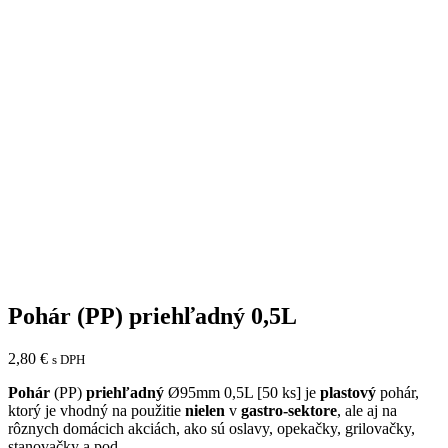
Pohár (PP) priehľadný 0,5L
2,80
€
s DPH
Pohár
(PP)
priehľadný
Ø95mm 0,5L [50 ks] je
plastový
pohár,
ktorý je vhodný na použitie
nielen
v
gastro-sektore
, ale aj na
rôznych domácich akciách, ako sú oslavy, opekačky, grilovačky,
stanovačky a pod.