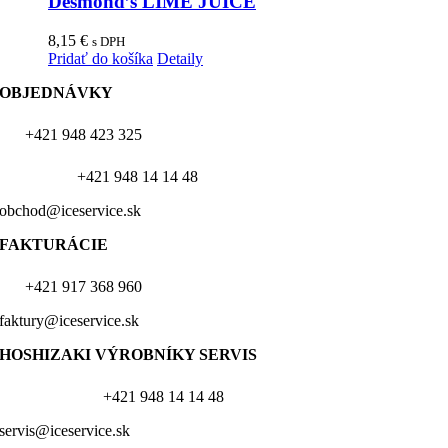
Desmond’s LIME JUICE
8,15
€
s DPH
Pridať do košíka
Detaily
OBJEDNÁVKY
+421 948 423 325
+421 948 14 14 48
obchod@iceservice.sk
FAKTURÁCIE
+421 917 368 960
faktury@iceservice.sk
HOSHIZAKI VÝROBNÍKY
SERVIS
+421 948 14 14 48
servis@iceservice.sk