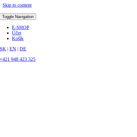
Skip to content
Toggle Navigation
E-SHOP
Účet
Košík
SK
|
EN
|
DE
+421 948 423 325