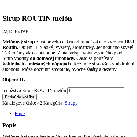
Sirup ROUTIN melón
22,15
€
s DPH
Melónový sirup
z trstinového cukru od francúzskeho výrobcu
1883
Routin.
Objem 1l. Sladký, vyzretý, aromatický. Jednoducho skvelý.
Tiež známy ako cantaloupe. Zlatá farba a vôňa vyzretého plodu.
Sirup vhodný
do domácej limonády.
Často sa používa v
koktejloch
a
miešaných nápojoch
.
Rozumie si so všetkými druhmi
alkoholu. Môže dochutiť smoothie, ovocné šaláty a dezerty.
Objem: 1L
množstvo Sirup ROUTIN melón
Pridať do košíka
Katalógové číslo:
42
Kategória:
Sirupy
Popis
Popis
Melónový sirup z trstinového cukru
od francúzskeho výrobcu