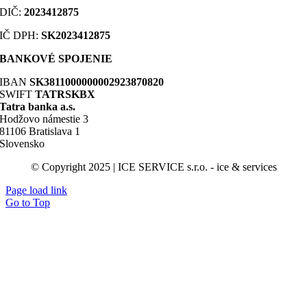
DIČ
:
2023412875
IČ DPH:
SK2023412875
BANKOVÉ SPOJENIE
IBAN
SK3811000000002923870820
SWIFT
TATRSKBX
Tatra banka a.s.
Hodžovo námestie 3
81106 Bratislava 1
Slovensko
© Copyright 2025 | ICE SERVICE s.r.o. - ice & services
Page load link
Go to Top