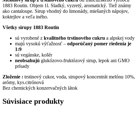
1883 Routin. Objem 1l. Sladký, vyzretý, aromatický. Tiež známy
ako cantaloupe. Sirup vhodný do limonády, miešaných nápojov,
koktejlov a veľa iného.
Všetky sirupy 1883 Routin
sú vyrobené z
kvalitného trstinového cukru
a alpskej vody
majú vysokú výťažnosť –
odporúčaný pomer riedenia je
1:9
sú vegánske, košér
neobsahujú
glukózovo-fruktózový sirup, lepok ani GMO
prísady
Zloženie :
trstinový cukor, voda, sirupový koncentrát melónu 10%,
arómy, kys.citrónová
Bez chemických konzervačných látok
Súvisiace produkty