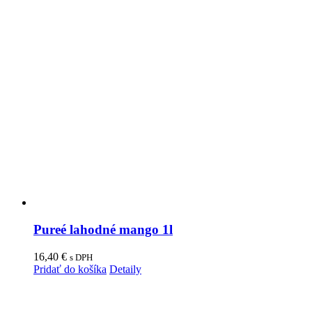
Pureé lahodné mango 1l
16,40
€
s DPH
Pridať do košíka
Detaily