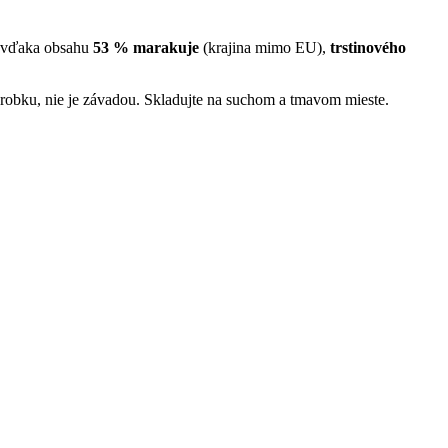
ná vďaka obsahu
53 % marakuje
(krajina mimo EU),
trstinového
výrobku, nie je závadou. Skladujte na suchom a tmavom mieste.