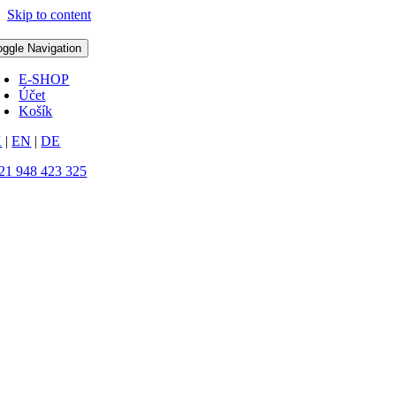
Skip to content
oggle Navigation
E-SHOP
Účet
Košík
K
|
EN
|
DE
21 948 423 325