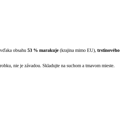
ná vďaka obsahu
53 % marakuje
(krajina mimo EU),
trstinového
výrobku, nie je závadou. Skladujte na suchom a tmavom mieste.