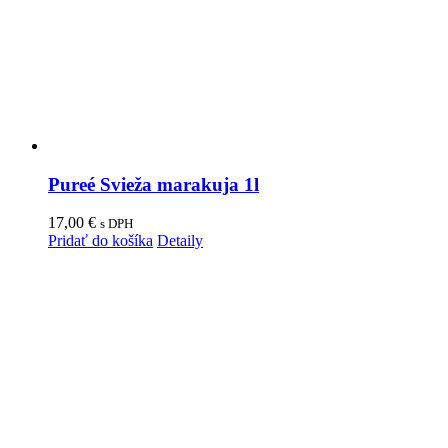
Pureé Svieža marakuja 1l
17,00
€
s DPH
Pridať do košíka
Detaily