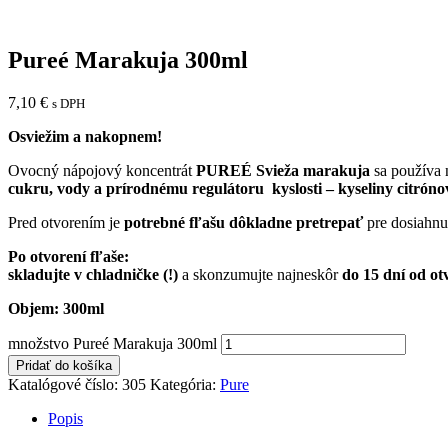
Pureé Marakuja 300ml
7,10
€
s DPH
Osviežim a nakopnem!
Ovocný nápojový koncentrát
PUREÉ Svieža marakuja
sa používa 
cukru, vody a prírodnému regulátoru kyslosti – kyseliny citróno
Pred otvorením je
potrebné fľašu dôkladne pretrepať
pre dosiahnu
Po otvorení fľaše:
skladujte v chladničke (!)
a skonzumujte najneskôr
do 15 dní od otv
Objem: 300ml
množstvo Pureé Marakuja 300ml
Pridať do košíka
Katalógové číslo:
305
Kategória:
Pure
Popis