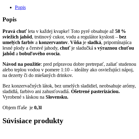
Popis
Popis
Pravá
chuť
leta v každej kvapke! Toto pyré obsahuje až
58 %
sviežich jahôd
, trstinový cukor, vodu a regulátor kyslosti –
bez
umelých
farbív
a
konzervantov
.
Vôňa
je
sladká
, pripomínajúca
lesné plody a čerstvé jahody,
chuť
je sladučká
s výraznou
chuťou
jahôd
a
bobuľového ovocia
.
Návod na použitie
: pred prípravou dobre pretrepať, zaliať studenou
alebo teplou vodou v pomere 1:10 – ideálny ako osviežujúci nápoj,
na dezerty či do miešaných drinkov.
Bez konzervačných látok, bez umelých sladidiel, neobsahuje arómy,
sladidlá, farbivo ani zahusťovadlá.
Ošetrené pasterizáciou.
Vyrobené s láskou na
Slovensku.
Objem fľaše je
0,3l
Súvisiace produkty