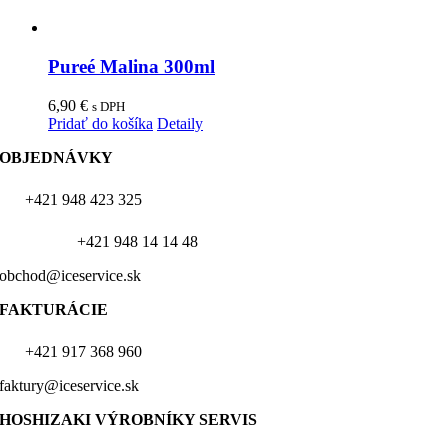
Pureé Malina 300ml
6,90
€
s DPH
Pridať do košíka
Detaily
OBJEDNÁVKY
+421 948 423 325
+421 948 14 14 48
obchod@iceservice.sk
FAKTURÁCIE
+421 917 368 960
faktury@iceservice.sk
HOSHIZAKI VÝROBNÍKY
SERVIS