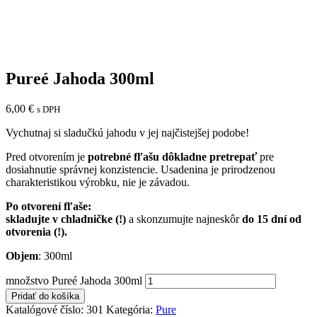
Pureé Jahoda 300ml
6,00
€
s DPH
Vychutnaj si sladučkú jahodu v jej najčistejšej podobe!
Pred otvorením je
potrebné fľašu dôkladne pretrepať
pre
dosiahnutie správnej konzistencie. Usadenina je prirodzenou
charakteristikou výrobku, nie je závadou.
Po otvorení fľaše:
skladujte v chladničke (!)
a skonzumujte najneskôr
do 15 dní od
otvorenia (!).
Objem
: 300ml
množstvo Pureé Jahoda 300ml
Pridať do košíka
Katalógové číslo:
301
Kategória:
Pure