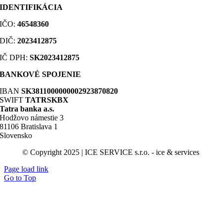
IDENTIFIKÁCIA
IČO:
46548360
DIČ
:
2023412875
IČ DPH:
SK2023412875
BANKOVÉ SPOJENIE
IBAN
SK3811000000002923870820
SWIFT
TATRSKBX
Tatra banka a.s.
Hodžovo námestie 3
81106 Bratislava 1
Slovensko
© Copyright 2025 | ICE SERVICE s.r.o. - ice & services
Page load link
Go to Top