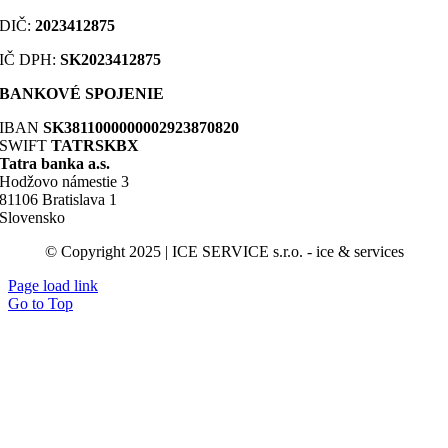
DIČ
:
2023412875
IČ DPH:
SK2023412875
BANKOVÉ SPOJENIE
IBAN
SK3811000000002923870820
SWIFT
TATRSKBX
Tatra banka a.s.
Hodžovo námestie 3
81106 Bratislava 1
Slovensko
© Copyright 2025 | ICE SERVICE s.r.o. - ice & services
Page load link
Go to Top