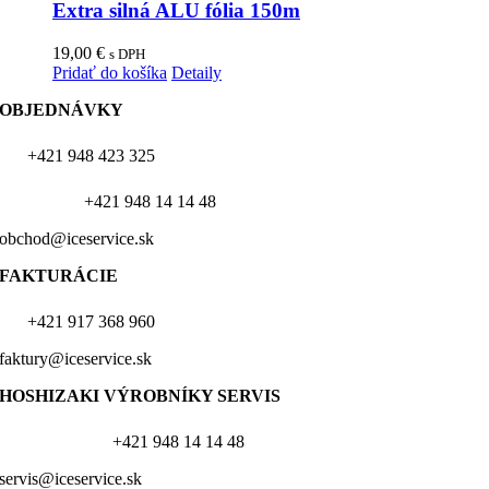
Extra silná ALU fólia 150m
19,00
€
s DPH
Pridať do košíka
Detaily
OBJEDNÁVKY
+421 948 423 325
+421 948 14 14 48
obchod@iceservice.sk
FAKTURÁCIE
+421 917 368 960
faktury@iceservice.sk
HOSHIZAKI VÝROBNÍKY
SERVIS
+421 948 14 14 48
servis@iceservice.sk