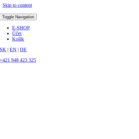
Skip to content
Toggle Navigation
E-SHOP
Účet
Košík
SK
|
EN
|
DE
+421 948 423 325