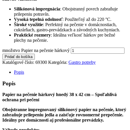
Silikónová impregnácia
: Obojstranný povrch zabraňuje
prilepeniu potravín.
Vysoká tepelná odolnosť
: Použiteľný až do 220 °C.
Široké využitie
: Perfektný na pečenie v domácnostiach,
cukrárňach, gastro-prevádzkach a závodných kuchyniach.
Praktické rozmery
: Ideálna veľkosť hárkov pre bežné
plechy na pečenie.
množstvo Papier na pečenie hárkový
Pridať do košíka
Katalógové číslo:
69300
Kategória:
Gastro potreby
Popis
Popis
Papier na pečenie hárkový hnedý 38 x 42 cm – Spoľahlivá
ochrana pri pečení
Obojstranne impregnovaný silikónový papier na pečenie, ktorý
zabraňuje prilepeniu jedla a zaisťuje rovnomerné prepečenie.
Ideálny pre domácnosti aj profesionálne prevádzky.
Výhody produktu: