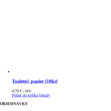
Toaletný papier [10ks]
4,70
€
s DPH
Pridať do košíka
Detaily
OBJEDNÁVKY