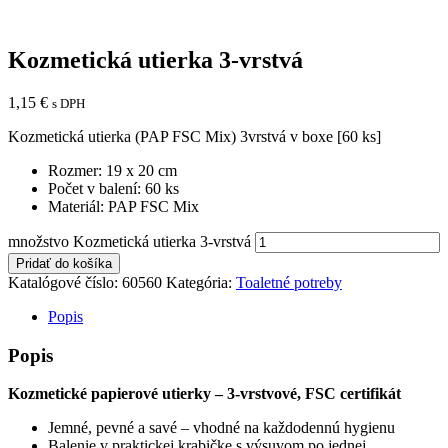
Kozmetická utierka 3-vrstvá
1,15
€
s DPH
Kozmetická utierka (PAP FSC Mix) 3vrstvá v boxe [60 ks]
Rozmer: 19 x 20 cm
Počet v balení: 60 ks
Materiál: PAP FSC Mix
množstvo Kozmetická utierka 3-vrstvá
Pridať do košíka
Katalógové číslo:
60560
Kategória:
Toaletné potreby
Popis
Popis
Kozmetické papierové utierky – 3-vrstvové, FSC certifikát
Jemné, pevné a savé – vhodné na každodennú hygienu
Balenie v praktickej krabičke s výsuvom po jednej