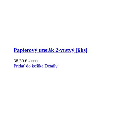
Papierový uterák 2-vrstvý [6ks]
36,30
€
s DPH
Pridať do košíka
Detaily