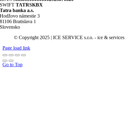
SWIFT
TATRSKBX
Tatra banka a.s.
Hodžovo námestie 3
81106 Bratislava 1
Slovensko
© Copyright 2025 | ICE SERVICE s.r.o. - ice & services
Page load link
Go to Top