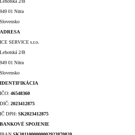
Lehotská 2/B
949 01 Nitra
Slovensko
ADRESA
ICE SERVICE s.r.o.
Lehotská 2/B
949 01 Nitra
Slovensko
IDENTIFIKÁCIA
IČO:
46548360
DIČ
:
2023412875
IČ DPH:
SK2023412875
BANKOVÉ SPOJENIE
IBAN
SK3811000000002923870820