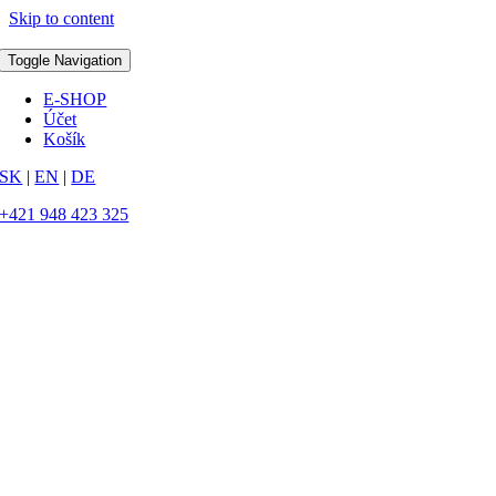
Skip to content
Toggle Navigation
E-SHOP
Účet
Košík
SK
|
EN
|
DE
+421 948 423 325