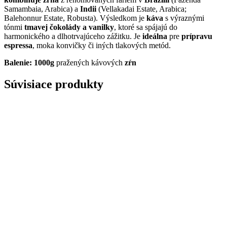
Samambaia, Arabica) a
Indii
(Vellakadai Estate, Arabica;
Balehonnur Estate, Robusta). Výsledkom je
káva
s výraznými
tónmi
tmavej čokolády a vanilky
, ktoré sa spájajú do
harmonického a dlhotrvajúceho zážitku. Je
ideálna
pre
prípravu
espressa
, moka konvičky či iných tlakových metód.
Balenie: 1000g
pražených kávových
zŕn
Súvisiace produkty