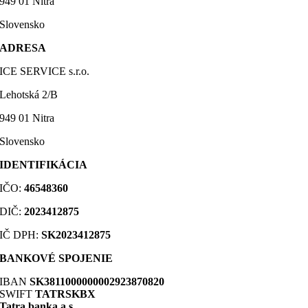
949 01 Nitra
Slovensko
ADRESA
ICE SERVICE s.r.o.
Lehotská 2/B
949 01 Nitra
Slovensko
IDENTIFIKÁCIA
IČO:
46548360
DIČ
:
2023412875
IČ DPH:
SK2023412875
BANKOVÉ SPOJENIE
IBAN
SK3811000000002923870820
SWIFT
TATRSKBX
Tatra banka a.s.