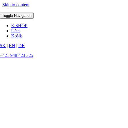
Skip to content
Toggle Navigation
E-SHOP
Účet
Košík
SK
|
EN
|
DE
+421 948 423 325