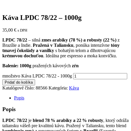
Káva LPDC 78/22 – 1000g
35,00
€
s DPH
LPDC 78/22
– silná
zmes
arabiky (78 %) a robusty (22 %)
z
Brazílie a Indie.
Pražená v Taliansku
, ponúka intenzívne
tóny
tmavej čokolády a vanilky
s bohatým telom a dlhotrvajúcou
krémovou dochuťou
. Ideálna pre espresso a moka konvičku.
Balenie: 1000g
pražených kávových
zŕn
množstvo Káva LPDC 78/22 - 1000g
Pridať do košíka
Katalógové číslo:
88566
Kategória:
Káva
Popis
Popis
LPDC 78/22
je
blend
78 % arabiky a 22 % robusty
, ktorý odráža
taliansku vášeň pre kvalitnú kávu. Pražený v Taliansku, tento blend
kombinuje
zrná
z renomovaných fariem v
Brazílii
(Fazenda