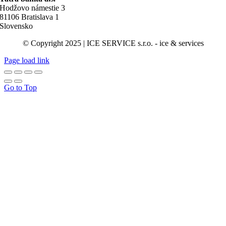
Hodžovo námestie 3
81106 Bratislava 1
Slovensko
© Copyright 2025 | ICE SERVICE s.r.o. - ice & services
Page load link
Go to Top