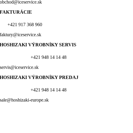
obchod@iceservice.sk
FAKTURÁCIE
+421 917 368 960
faktury@iceservice.sk
HOSHIZAKI VÝROBNÍKY
SERVIS
+421 948 14 14 48
servis@iceservice.sk
HOSHIZAKI VÝROBNÍKY PREDAJ
+421 948 14 14 48
sale@hoshizaki-europe.sk