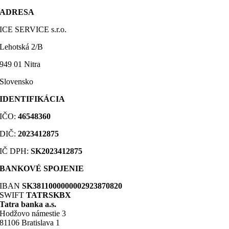
ADRESA
ICE SERVICE s.r.o.
Lehotská 2/B
949 01 Nitra
Slovensko
IDENTIFIKÁCIA
IČO:
46548360
DIČ
:
2023412875
IČ DPH:
SK2023412875
BANKOVÉ SPOJENIE
IBAN
SK3811000000002923870820
SWIFT
TATRSKBX
Tatra banka a.s.
Hodžovo námestie 3
81106 Bratislava 1