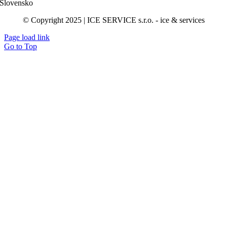
Slovensko
© Copyright 2025 | ICE SERVICE s.r.o. - ice & services
Page load link
Go to Top