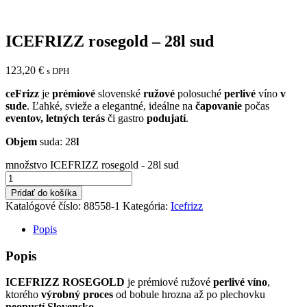
ICEFRIZZ rosegold – 28l sud
123,20
€
s DPH
ceFrizz
je
prémiové
slovenské
ružové
polosuché
perlivé
víno
v
sude
.
Ľahké, svieže a elegantné, ideálne na
čapovanie
počas
eventov, letných terás
či gastro
podujatí
.
Objem
suda: 28
l
množstvo ICEFRIZZ rosegold - 28l sud
Pridať do košíka
Katalógové číslo:
88558-1
Kategória:
Icefrizz
Popis
Popis
ICEFRIZZ ROSEGOLD
je prémiové ružové
perlivé
víno
,
ktorého
výrobný
proces
od bobule hrozna až po plechovku
neopustí
Slovensko
.