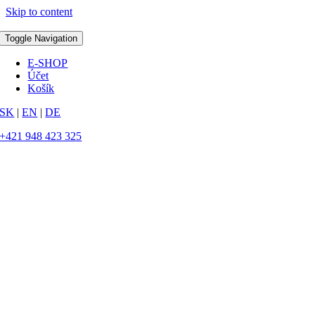
Skip to content
Toggle Navigation
E-SHOP
Účet
Košík
SK
|
EN
|
DE
+421 948 423 325