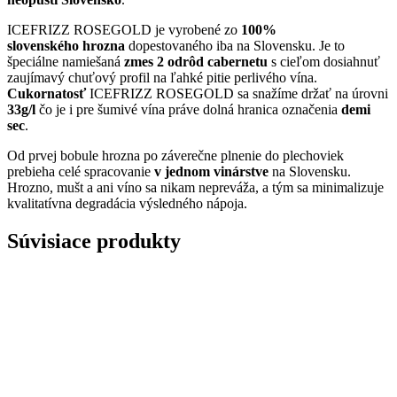
ICEFRIZZ ROSEGOLD je vyrobené zo
100%
slovenského
hrozna
dopestovaného iba na Slovensku. Je to
špeciálne namiešaná
zmes 2 odrôd
cabernetu
s cieľom dosiahnuť
zaujímavý chuťový profil na ľahké pitie perlivého vína.
Cukornatosť
ICEFRIZZ ROSEGOLD sa snažíme držať na úrovni
33g/l
čo je i pre šumivé vína práve dolná hranica označenia
demi
sec
.
Od prvej bobule hrozna po záverečne plnenie do plechoviek
prebieha celé spracovanie
v jednom vinárstve
na Slovensku.
Hrozno, mušt a ani víno sa nikam nepreváža, a tým sa minimalizuje
kvalitatívna degradácia výsledného nápoja.
Súvisiace produkty