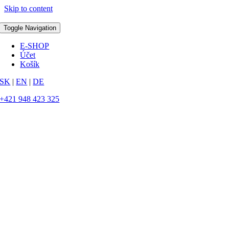
Skip to content
Toggle Navigation
E-SHOP
Účet
Košík
SK
|
EN
|
DE
+421 948 423 325