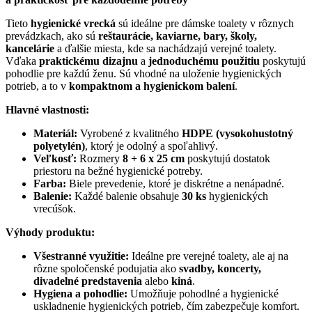
Tieto
hygienické vrecká
sú ideálne pre dámske toalety v rôznych
prevádzkach, ako sú
reštaurácie, kaviarne, bary, školy,
kancelárie
a ďalšie miesta, kde sa nachádzajú verejné toalety.
Vďaka
praktickému dizajnu
a
jednoduchému použitiu
poskytujú
pohodlie pre každú ženu. Sú vhodné na uloženie hygienických
potrieb, a to v
kompaktnom a hygienickom balení
.
Hlavné vlastnosti:
Materiál:
Vyrobené z kvalitného
HDPE (vysokohustotný
polyetylén)
, ktorý je odolný a spoľahlivý.
Veľkosť:
Rozmery
8 + 6 x 25 cm
poskytujú dostatok
priestoru na bežné hygienické potreby.
Farba:
Biele prevedenie, ktoré je diskrétne a nenápadné.
Balenie:
Každé balenie obsahuje
30 ks
hygienických
vrecúšok.
Výhody produktu:
Všestranné využitie:
Ideálne pre verejné toalety, ale aj na
rôzne spoločenské podujatia ako
svadby, koncerty,
divadelné predstavenia
alebo
kiná
.
Hygiena a pohodlie:
Umožňuje pohodlné a hygienické
uskladnenie hygienických potrieb, čím zabezpečuje komfort.