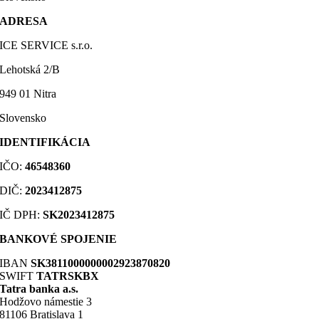
ADRESA
ICE SERVICE s.r.o.
Lehotská 2/B
949 01 Nitra
Slovensko
IDENTIFIKÁCIA
IČO:
46548360
DIČ
:
2023412875
IČ DPH:
SK2023412875
BANKOVÉ SPOJENIE
IBAN
SK3811000000002923870820
SWIFT
TATRSKBX
Tatra banka a.s.
Hodžovo námestie 3
81106 Bratislava 1