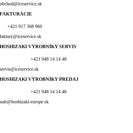
obchod@iceservice.sk
FAKTURÁCIE
+421 917 368 960
faktury@iceservice.sk
HOSHIZAKI VÝROBNÍKY
SERVIS
+421 948 14 14 48
servis@iceservice.sk
HOSHIZAKI VÝROBNÍKY PREDAJ
+421 948 14 14 48
sale@hoshizaki-europe.sk