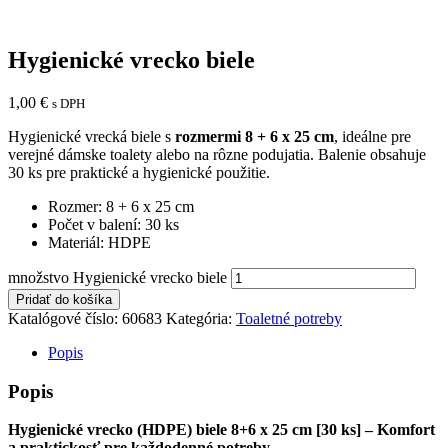
Hygienické vrecko biele
1,00
€
s DPH
Hygienické vrecká biele s
rozmermi 8 + 6 x 25 cm
, ideálne pre
verejné dámske toalety alebo na rôzne podujatia. Balenie obsahuje
30 ks pre praktické a hygienické použitie.
Rozmer: 8 + 6 x 25 cm
Počet v balení: 30 ks
Materiál: HDPE
množstvo Hygienické vrecko biele
Pridať do košíka
Katalógové číslo:
60683
Kategória:
Toaletné potreby
Popis
Popis
Hygienické vrecko (HDPE) biele 8+6 x 25 cm [30 ks] – Komfort
a praktickosť pre každodenné potreby