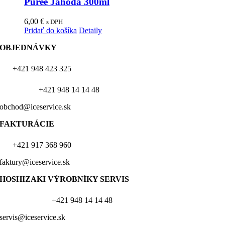
Pureé Jahoda 300ml
6,00
€
s DPH
Pridať do košíka
Detaily
OBJEDNÁVKY
+421 948 423 325
+421 948 14 14 48
obchod@iceservice.sk
FAKTURÁCIE
+421 917 368 960
faktury@iceservice.sk
HOSHIZAKI VÝROBNÍKY
SERVIS
+421 948 14 14 48
servis@iceservice.sk