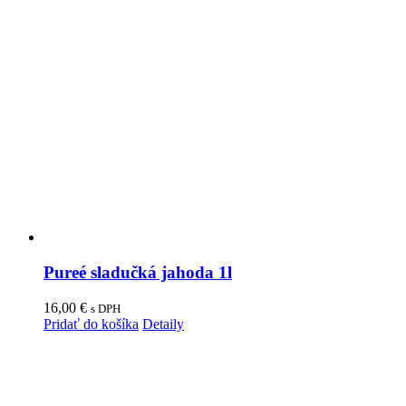
Pureé sladučká jahoda 1l
16,00
€
s DPH
Pridať do košíka
Detaily