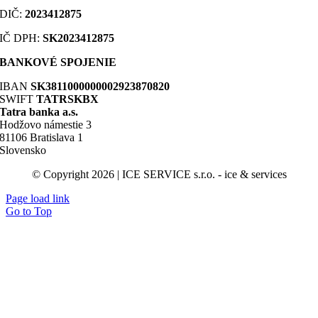
DIČ
:
2023412875
IČ DPH:
SK2023412875
BANKOVÉ SPOJENIE
IBAN
SK3811000000002923870820
SWIFT
TATRSKBX
Tatra banka a.s.
Hodžovo námestie 3
81106 Bratislava 1
Slovensko
© Copyright 2026 | ICE SERVICE s.r.o. - ice & services
Page load link
Go to Top