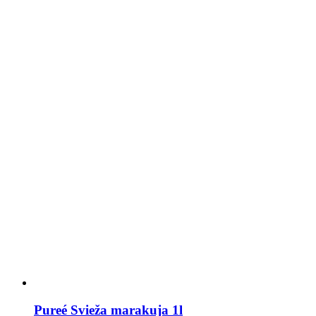
Pureé Svieža marakuja 1l