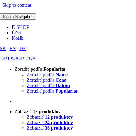
Skip to content
Toggle Navigation
E-SHOP
Účet
Košík
SK
|
EN
|
DE
+421 948 423 325
Zoradiť podľa
Popularita
Zoradiť podľa
Name
Zoradiť podľa
Cena
Zoradiť podľa
Dátum
Zoradiť podľa
Popularita
Zobraziť
12 produktov
Zobraziť
12 produktov
Zobraziť
24 produktov
Zobraziť
36 produktov