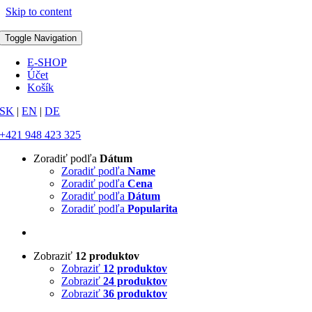
Skip to content
Toggle Navigation
E-SHOP
Účet
Košík
SK
|
EN
|
DE
+421 948 423 325
Zoradiť podľa
Dátum
Zoradiť podľa
Name
Zoradiť podľa
Cena
Zoradiť podľa
Dátum
Zoradiť podľa
Popularita
Zobraziť
12 produktov
Zobraziť
12 produktov
Zobraziť
24 produktov
Zobraziť
36 produktov