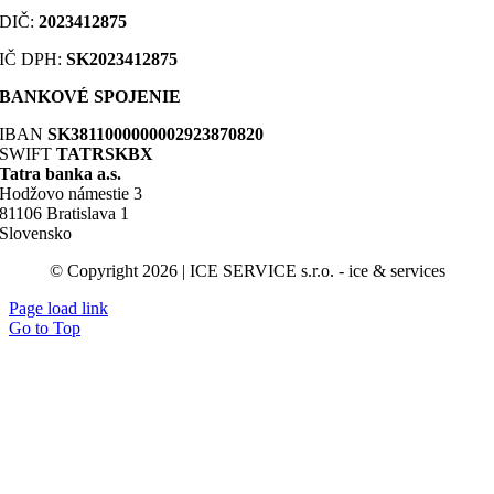
DIČ
:
2023412875
IČ DPH:
SK2023412875
BANKOVÉ SPOJENIE
IBAN
SK3811000000002923870820
SWIFT
TATRSKBX
Tatra banka a.s.
Hodžovo námestie 3
81106 Bratislava 1
Slovensko
© Copyright 2026 | ICE SERVICE s.r.o. - ice & services
Page load link
Go to Top