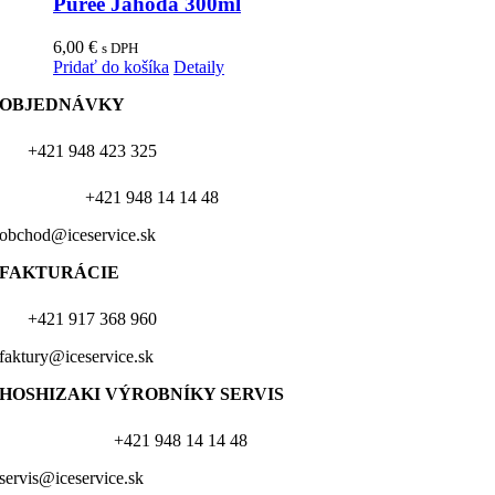
Pureé Jahoda 300ml
6,00
€
s DPH
Pridať do košíka
Detaily
OBJEDNÁVKY
+421 948 423 325
+421 948 14 14 48
obchod@iceservice.sk
FAKTURÁCIE
+421 917 368 960
faktury@iceservice.sk
HOSHIZAKI VÝROBNÍKY
SERVIS
+421 948 14 14 48
servis@iceservice.sk