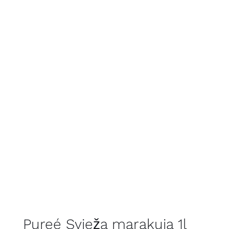
Pureé Svieža marakuja 1l