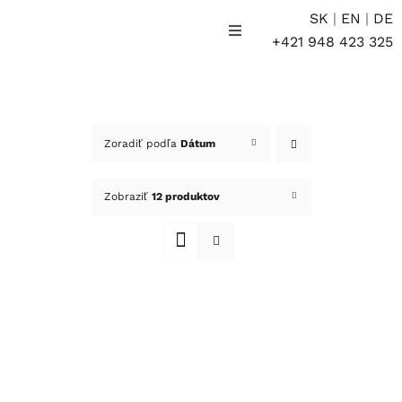
Skip
SK
|
EN
|
DE
to
Toggle
+421 948 423 325
Navigation
content
E-SHOP
Účet
Zoradiť podľa
Dátum
Košík
Zobraziť
12 produktov