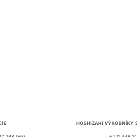
CIE
HOSHIZAKI VÝROBNÍKY
S
17 368 960
+421 948 14