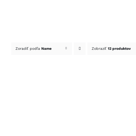
Skip
to
content
Zoradiť podľa
Name
Zobraziť
12 produktov