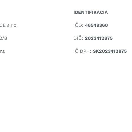
IDENTIFIKÁCIA
E s.r.o.
IČO:
46548360
2/B
DIČ
:
2023412875
ra
IČ DPH:
SK2023412875