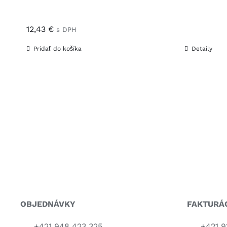
12,43
€
s DPH
Pridať do košíka
Detaily
OBJEDNÁVKY
FAKTURÁ
+421 948 423 325
+421 9