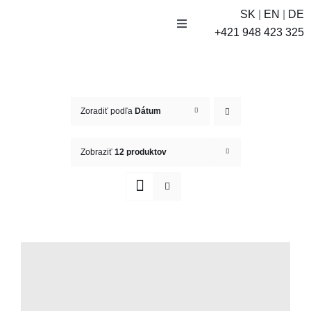
Skip
SK
|
EN
|
DE
to
Toggle
+421 948 423 325
Navigation
content
E-SHOP
Účet
Zoradiť podľa
Dátum
Košík
Zobraziť
12 produktov