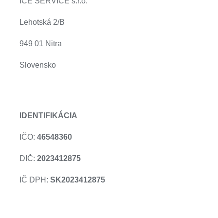
ICE SERVICE s.r.o.
Lehotská 2/B
949 01 Nitra
Slovensko
IDENTIFIKÁCIA
IČO:
46548360
DIČ
:
2023412875
IČ DPH:
SK2023412875